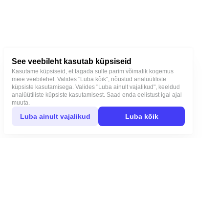
See veebileht kasutab küpsiseid
Kasutame küpsiseid, et tagada sulle parim võimalik kogemus
meie veebilehel. Valides "Luba kõik", nõustud analüütiliste
küpsiste kasutamisega. Valides "Luba ainult vajalikud", keeldud
analüütiliste küpsiste kasutamisest. Saad enda eelistust igal ajal
muuta.
Luba ainult vajalikud
Luba kõik