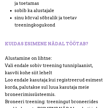
ja toetamas
sobib ka alustajale
sinu kõrval sõbralik ja toetav
treeningkogukond
KUIDAS ESIMENE NÄDAL TÖÖTAB?
Alustamine on lihtne:
Vali endale sobiv treening tunniplaanist,
kasvõi kohe siit lehelt
Loo endale kasutaja:kui registreerud esimest
korda, palutakse sul luua kasutaja meie
broneerimissüsteemis.
Broneeri treening: t
reeningut broneerides