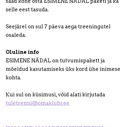
saad kohe osta ESIMENE NÄDAL paketi ja ka
selle eest tasuda.
Seejärel on sul 7 päeva aega treeningutel
osaleda.
Oluline info
ESIMENE NÄDAL on tutvumispakett ja
mõeldud kasutamiseks üks kord ühe inimese
kohta.
Kui sul on küsimusi, võid alati kirjutada
tuletrenni@omaklubi.ee