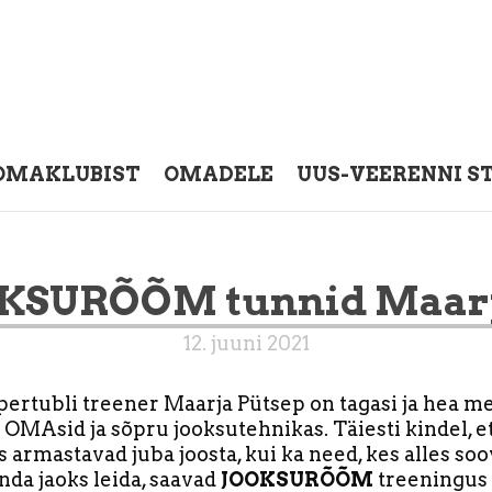
OMAKLUBIST
OMADELE
UUS-VEERENNI S
KSURÕÕM tunnid Maar
12. juuni 2021
ertubli treener Maarja Pütsep on tagasi ja hea m
 OMAsid ja sõpru jooksutehnikas. Täiesti kindel, et
s armastavad juba joosta, kui ka need, kes alles soo
nda jaoks leida, saavad
JOOKSURÕÕM
treeningus 