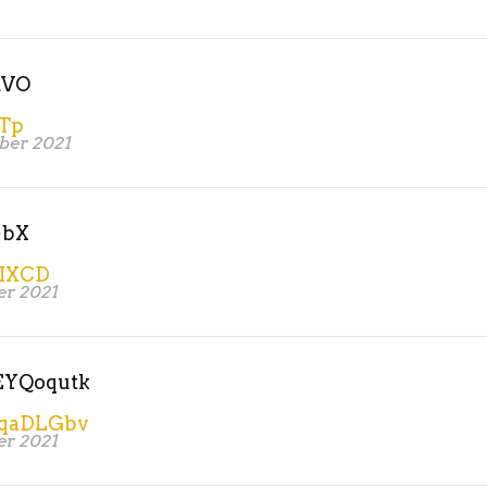
dVO
Tp
ber 2021
ebX
RIXCD
er 2021
YQoqutk
qaDLGbv
er 2021