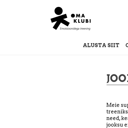
ALUSTA SIIT
JOO
Meie sup
treeniks
need, ke
jooksu e