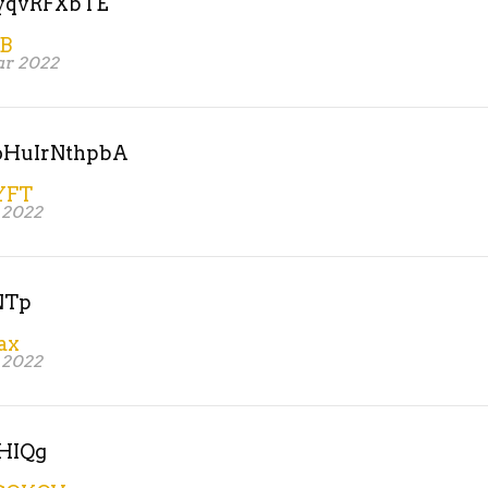
qvRFXbTE
dB
ar 2022
HuIrNthpbA
YFT
 2022
NTp
ax
 2022
HIQg