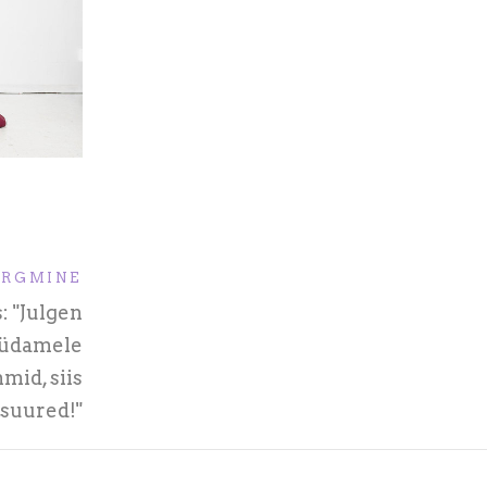
ÄRGMINE
 "Julgen
 südamele
mid, siis
suured!"