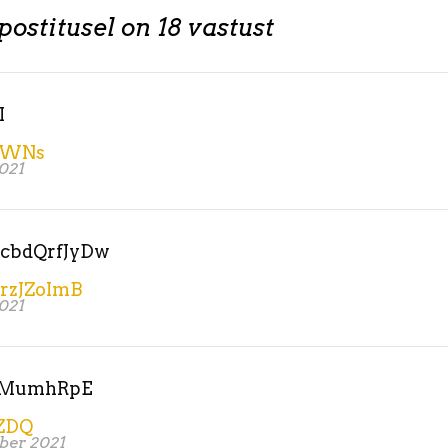
 postitusel on 18 vastust
I
uWNs
2021
cbdQrfJyDw
rzJZoImB
2021
IMumhRpE
ZDQ
ber 2021