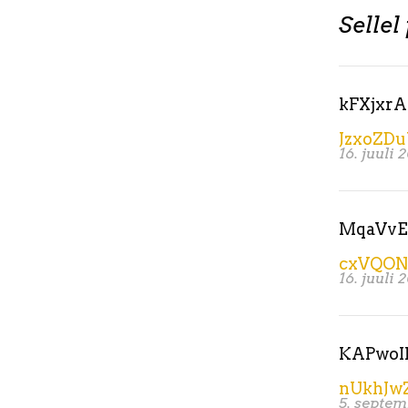
Sellel
kFXjxrA
JzxoZD
16. juuli 
MqaVvE
cxVQON
16. juuli 
KAPwo
nUkhJw
5. septem