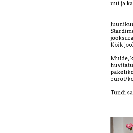
uut ja k
Juunikuu
Stardim
jooksura
Kõik joo
Muide, k
huvitatu
paketiko
eurot/ko
Tundi sa