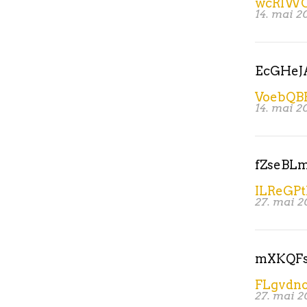
wcRlW
14. mai 2
EcGHeJ
VoebQB
14. mai 2
fZseBL
ILReGP
27. mai 2
mXKQFs
FLgvdn
27. mai 2