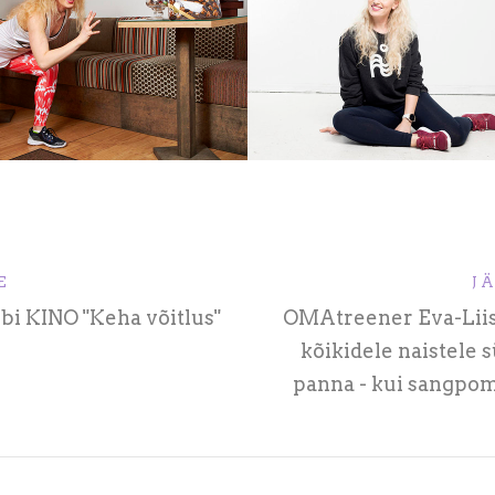
E
J
i KINO "Keha võitlus"
OMAtreener Eva-Liis:
kõikidele naistele
panna - kui sangpom