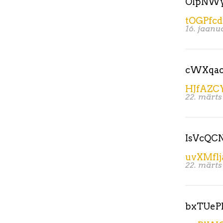
OIpNWy
tOGPfc
16. jaanu
cWXqao
HJfAZC
22. märts
IsVcQC
uvXMflj
22. märts
bxTUeP