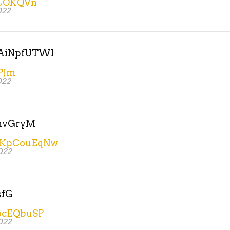
COKQVn
022
AiNpfUTWl
PJm
022
mvGryM
tKpCouEqNw
022
fG
ocEQbuSP
022