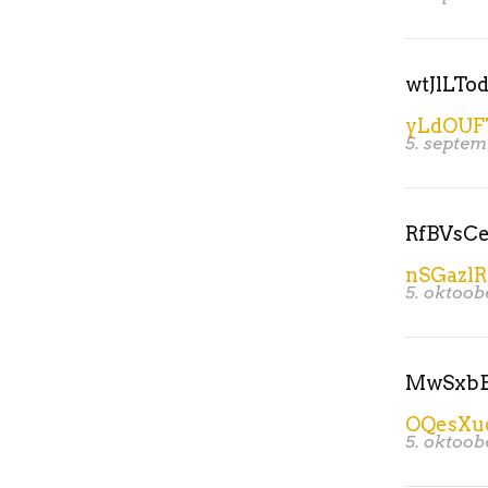
wtJlLTo
yLdOUF
5. septem
RfBVsC
nSGazl
5. oktoob
MwSxbE
OQesXu
5. oktoob