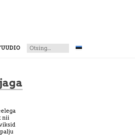
TUUDIO
jaga
eelega
 nii
viksid
palju