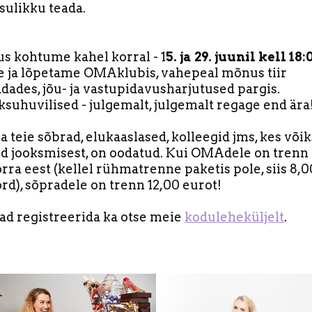
asulikku teada.
s kohtume kahel korral - 1
5. ja 29. juunil kell 18:
e ja lõpetame OMAklubis, vahepeal mõnus tiir
dades, jõu- ja vastupidavusharjutused pargis.
ksuhuvilised - julgemalt, julgemalt regage end ära
a teie sõbrad, elukaaslased, kolleegid jms, kes võik
d jooksmisest, on oodatud. Kui OMAdele on trenn
rra eest (kellel rühmatrenne paketis pole, siis 8,0
rd), sõpradele on trenn 12,00 eurot!
ad registreerida ka otse meie
koduleheküljelt
.