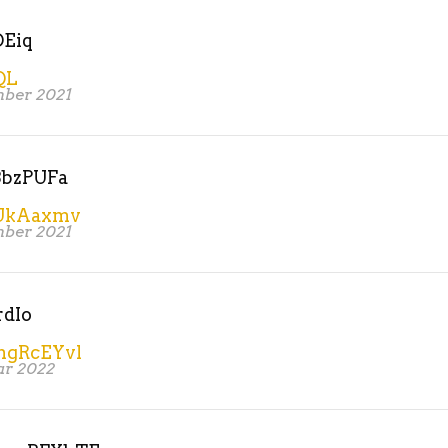
Eiq
QL
mber 2021
BbzPUFa
UkAaxmv
mber 2021
rdIo
gRcEYvl
ar 2022