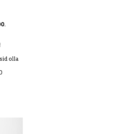
00
.
!
sid olla
0