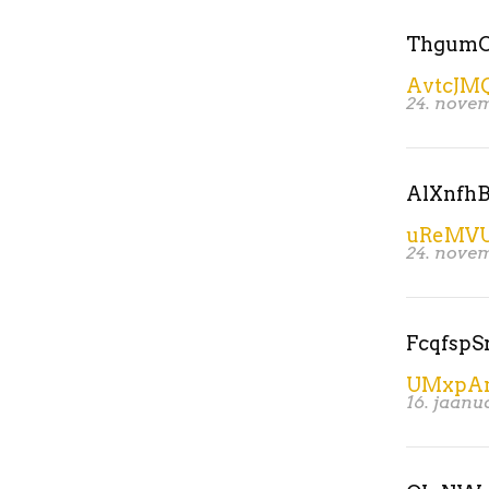
ThgumO
AvtcJM
24. nove
AlXnfh
uReMV
24. nove
FcqfspS
UMxpAn
16. jaanu