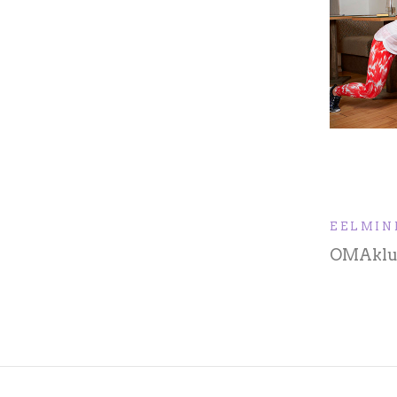
EELMIN
OMAklub