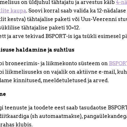
melisus on üldjuhul tähtajatu ja arvestus käib
4-nä
klite kaupa
. Soovi korral saab valida ka 12-nädalase
lit kestva) tähtajalise paketi või Uus-Veerenni stu
süklilise tähtajalise paketi 10=12.
tt ja arve tekivad BSPORT-is iga tsükli esimesel p
isuse haldamine ja suhtlus
bi broneerimis- ja liikmekonto süsteem on
BSPOR
i liikmelisuseks on vajalik on aktiivne e-mail, ku
dame kinnitused, meeldetuletused ja arved.
ne
gi teenuste ja toodete eest saab tasudaotse BSPOR
diitkaardiga (sh automaatmakse), pangaülekandeg
rahas klubis.