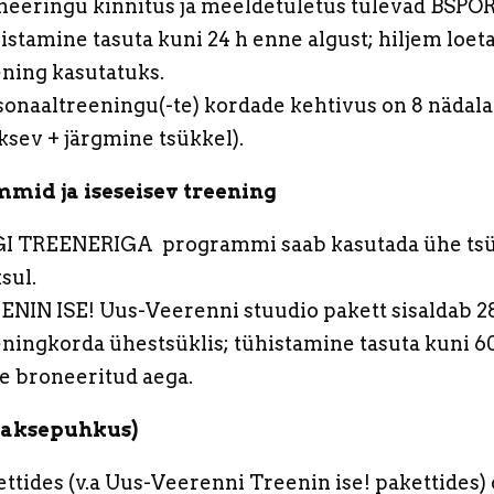
neeringu kinnitus ja meeldetuletus tulevad BSPOR
istamine tasuta kuni 24 h enne algust; hiljem loet
ening kasutatuks.
sonaaltreeningu(-te) kordade kehtivus on 8 nädala
ksev + järgmine tsükkel).
mid ja iseseisev treening
I TREENERIGA programmi saab kasutada ühe tsü
sul.
ENIN ISE! Uus-Veerenni stuudio pakett sisaldab 2
eningkorda ühestsüklis; tühistamine tasuta kuni 6
e broneeritud aega.
maksepuhkus)
ettides (v.a Uus-Veerenni Treenin ise! pakettides)