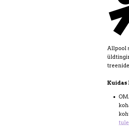
Allpool 
üldting
treenid
Kuidas 
OMA
koh
koh
tul