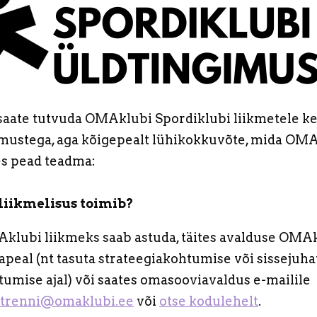
saate tutvuda OMAklubi Spordiklubi liikmetele ke
imustega, aga kõigepealt lühikokkuvõte, mida OM
es pead teadma:
liikmelisus toimib?
klubi liikmeks saab astuda, täites avalduse OMA
apeal (nt tasuta strateegiakohtumise või sissejuha
tumise ajal) või saates omasooviavaldus e-mailile
etrenni@omaklubi.ee
või
otse kodulehelt
.