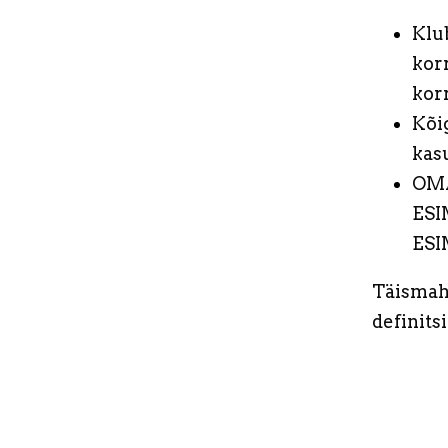
Klu
korr
kor
Kõig
kas
OMA
ESI
ESI
Täismah
definitsi