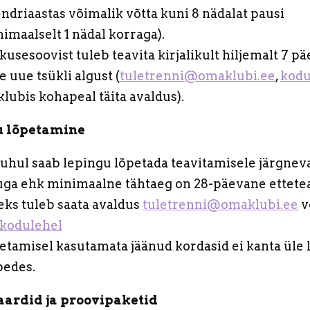
ndriaastas võimalik võtta kuni 8 nädalat pausi
imaalselt 1 nädal korraga).
usesoovist tuleb teavita kirjalikult hiljemalt 7 p
 uue tsükli algust (
tuletrenni@omaklubi.ee
,
kodu
klubis kohapeal täita avaldus).
u lõpetamine
juhul saab lepingu lõpetada teavitamisele järgneva
uga ehk minimaalne tähtaeg on 28-päevane ettete
eks tuleb saata avaldus
tuletrenni@omaklubi.ee
võ
kodulehel
etamisel kasutamata jäänud kordasid ei kanta üle 
pedes.
ardid ja proovipaketid