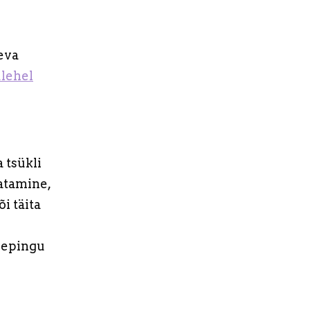
äeva
lehel
 tsükli
atamine,
i täita
lepingu