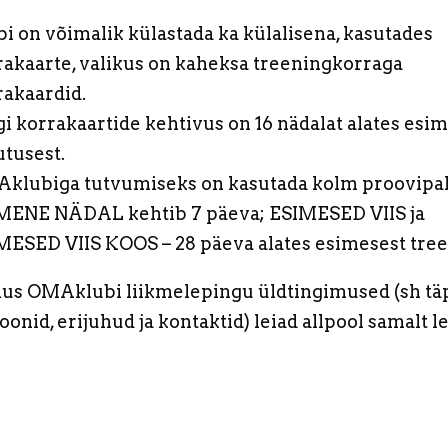
bi on võimalik külastada ka külalisena, kasutades
akaarte, v
alikus on kaheksa treeningkorraga
rakaardid.
i korrakaartide kehtivus on 16 nädalat alates esi
utusest.
klubiga tutvumiseks on kasutada kolm proovipak
MENE NÄDAL kehtib 7 päeva; ESIMESED VIIS ja
MESED VIIS KOOS – 28 päeva alates esimesest tree
us OMAklubi liikmelepingu üldtingimused (sh tä
oonid, erijuhud ja kontaktid) leiad allpool samalt le