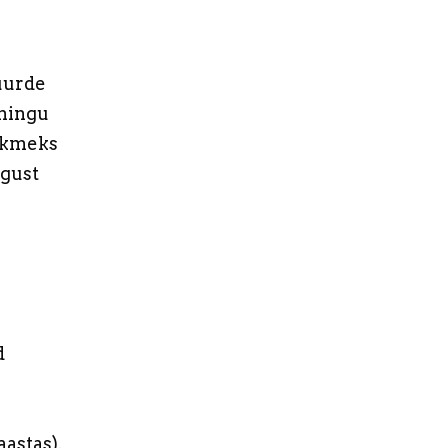
uurde
ühingu
iikmeks
ngust
d
astas).