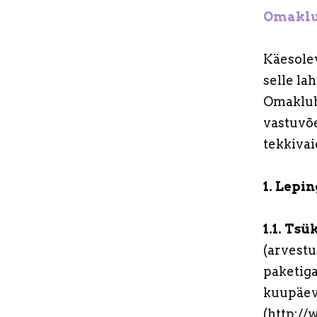
Omaklub
Käesole
selle l
Omaklubi
vastuvõe
tekkivai
1. Lepi
1.1. Ts
(arvestu
paketiga
kuupäeva
(http://