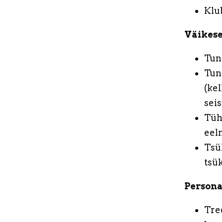
Klu
Väikese
Tun
Tun
(ke
seis
Tüh
eelm
Tsü
tsük
Persona
Tre