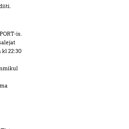
iiti.
PORT-is.
alejat
 kl 22:30
ommikul
ama