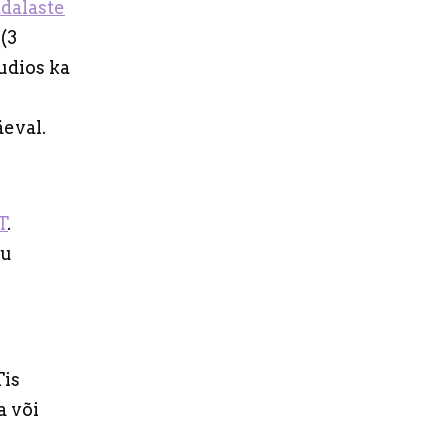
dalaste
 (3
udios ka
äeval.
T
.
hu
Tis
a või