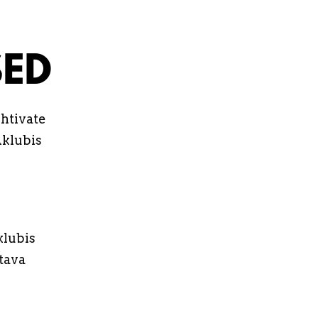
htivate
Aklubis
klubis
tava