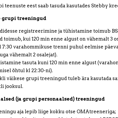
bi teenuste eest saab tasuda kasutades Stebby kred
 grupi treeningud
didesse registreerimine ja tühistamine toimub BS
d toimub, kui 120 min enne algust on vähemalt 3 os
ll 7:30 varahommikuse trenni puhul eelmise päeva
uga vähemalt 2 osalejat).
istamine tasuta kuni 120 min enne algust (varah
isel õhtul kl 22:30-ni).
kli väikese grupi treeningud tuleb ära kasutada s
li jooksul.
alsed (ja grupi personaalsed) treeningud
eningu aja lepib liige kokku otse OMAtreeneriga;