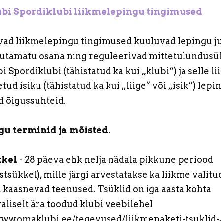
i Spordiklubi liikmelepingu tingimused
vad liikmelepingu tingimused kuuluvad lepingu j
ahutamatu osana ning reguleerivad mittetulundus
 Spordiklubi (tähistatud ka kui „klubi“) ja selle l
tud isiku (tähistatud ka kui „liige“ või „isik“) lepi
d õigussuhteid.
ngu terminid ja mõisted.
ükkel
- 28 päeva ehk nelja nädala pikkune periood
stsükkel), mille järgi arvestatakse ka liikme valitu
 kaasnevad teenused. Tsüklid on iga aasta kohta
liselt ära toodud klubi veebilehel
www.omaklubi.ee/tegevused/liikmepaketi-tsuklid-a