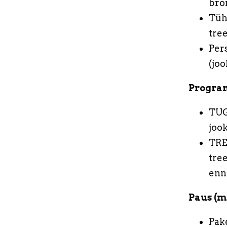
bro
Tüh
tre
Per
(joo
Program
TUG
jook
TRE
tre
enn
Paus (
Pak