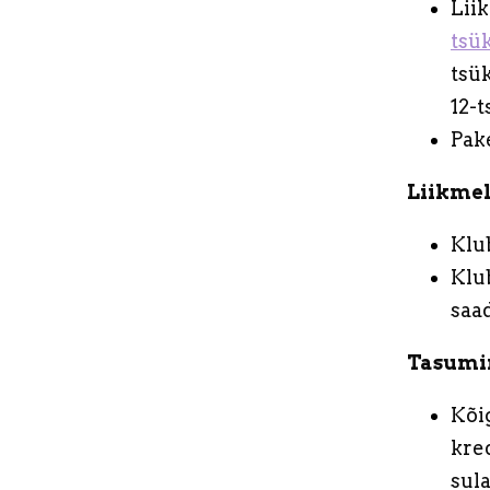
Liik
tsü
tsük
12-t
Pake
Liikmel
Klu
Klub
saa
Tasumi
Kõi
kre
sula