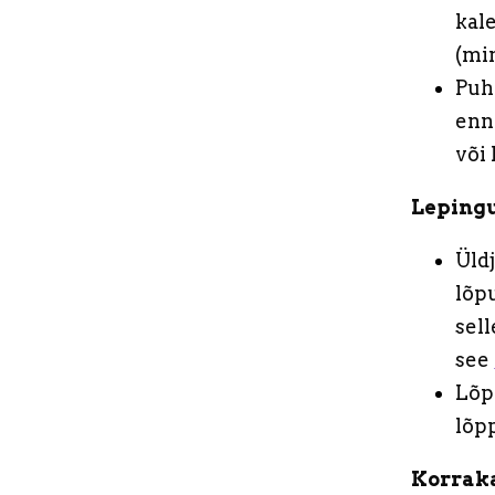
kale
(min
Puhk
enne
või 
Leping
Üld
lõp
sell
see
Lõp
lõp
Korraka