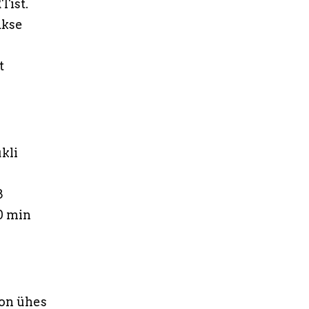
Tist.
akse
t
kli
8
0 min
 on ühes