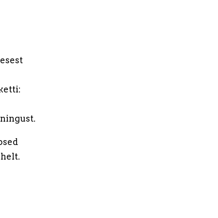
mesest
etti:
ningust.
psed
helt.